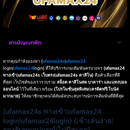
สารบัญเบทฟิก
หากคุณกำลังมองหา {
ufamax24s
|
ufamax24
login|
ufamax24
login} ที่ให้บริการเกมเดิมพันครบวงจร
{ufamax24
ทางเข้า|ufamax24s เว็บตรง|ufamax24s คาสิโน}
คือตัวเลือกที่ดี
ที่สุด! เว็บไซต์ของเรารวบรวม
สล็อต คาสิโนสด บาคาร่า และแทงบอล
ออนไลน์
ไว้ในที่เดียว พร้อม
{โปรโมชั่นสุดพิเศษ|เครดิตฟรี|โบนัส
มากมาย}
ให้สมาชิกทุกคนได้สัมผัสประสบการณ์การเดิมพันที่ดีที่สุด
{ufamax24s ทางเข้า|ufamax24
login|ufamax24login} {เข้าเล่นง่าย|