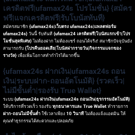
เครดิตฟรี|ufamax24s โปรโมชั่น} {สมัคร
ฟรี|แจกเครดิตฟรี|รับโบนัสทันที}
สมัครสมาชิก
{ufamax24s|เว็บตรง ufamax24s|แพลตฟอร์ม
ufamax24s}
วันนี้ รับทันที
{ufamax24 เครดิตฟรี|โบนัสแรกเข้า|โปร
โมชั่นสุดพิเศษ}
ไม่ต้องฝาก ไม่ต้องแชร์ ถอนได้จริง! สมาชิกปัจจุบันยัง
สามารถรับ
{โปรคืนยอดเสีย|โบนัสฝากรายวัน|กิจกรรมแจกของ
รางวัล}
เพื่อเพิ่มโอกาสทำกำไรได้มากขึ้น
{ufamax24s ฝากเงิน|ufamax24s ถอน
เงิน|ระบบฝาก-ถอนอัตโนมัติ} {รวดเร็ว|
ไม่มีขั้นต่ำ|รองรับ True Wallet}
ระบบ
{ufamax24s ฝากเงิน|ufamax24s ถอนเงิน|ธุรกรรมอัตโนมัติ}
ให้บริการที่รวดเร็ว รองรับ
ทุกธนาคารและ True Wallet
ทำรายการ
ฝาก-ถอนไม่มีขั้นต่ำ
ใช้เวลาเพียง
10 วินาที
ไม่ต้องแจ้งแอดมิน ให้
คุณทำธุรกรรมได้สะดวกและปลอดภัย