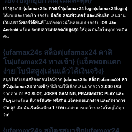
รองรับทุกอุปกรณ์|ไม่มีสะดุด}
เข้าสู่ระบบ
{ufamax24s ทางเข้า|ufamax24 login|ufamax24login}
ได้ง่ายและรวดเร็ว รองรับ
มือถือ คอมพิวเตอร์ และแท็บเล็ต
เล่นผ่าน
เว็บเบราว์เซอร์ได้ทันที
ไม่ต้องดาวน์โหลดแอป รองรับ
iOS และ
Android
พร้อม
ระบบความปลอดภัยสูงสุด
ให้คุณมั่นใจในทุกการเดิม
พัน
{ufamax24s สล็อต|ufamax24 คาสิ
โน|ufamax24 ทางเข้า} {แจ็คพอตแตก
ง่าย|โบนัสสูง|เล่นแล้วได้เงินจริง}
สนุกไปกับเกมสล็อตออนไลน์จาก
{ufamax24s สล็อต|ufamax24 คา
สิโน|ufamax24 ทางเข้า}
ที่มีเกมให้เลือกเล่นมากกว่า
2,000 เกม
จากค่ายดัง
PG SLOT, JOKER GAMING, PRAGMATIC PLAY และ
อื่นๆ
มาพร้อม
ฟีเจอร์พิเศษ ฟรีสปิน แจ็คพอตแตกง่าย และอัตราการ
จ่ายสูง
เดิมพันเริ่มต้นเพียง
1 บาท
แต่สามารถคว้ารางวัลใหญ่ได้ทุก
วัน!
{ufamax24s สมัครสมาชิก|ufamax24