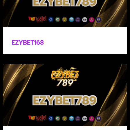
EZYBET168