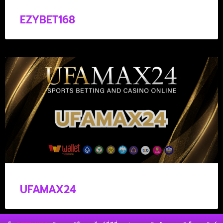
EZYBET168
UFAMAX24