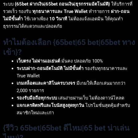
ระบบ
{65bet ฝากเงิน|65bet ถอนเงิน|ธุรกรรมอัตโนมัติ}
ให้บริการที่
รวดเร็ว รองรับ
ทุกธนาคารและ True Wallet
ทำรายการ
ฝาก-ถอน
ไม่มีขั้นต่ำ
ใช้เวลาเพียง
10 วินาที
ไม่ต้องแจ้งแอดมิน ให้คุณทำ
ธุรกรรมได้สะดวกและปลอดภัย
ทำไมต้องเลือก {65bet|65 bet|65bet ทาง
เข้า}?
เว็บตรง ไม่ผ่านเอเย่นต์
มั่นคง ปลอดภัย 100%
ระบบฝาก-ถอนอัตโนมัติ ไม่มีขั้นต่ำ
รองรับทุกธนาคารและ
True Wallet
เกมสล็อตและคาสิโนครบวงจร
มีเกมให้เลือกเล่นมากกว่า
2,000 รายการ
รองรับมือถือทุกระบบ
เล่นง่ายผ่านเว็บ ไม่ต้องดาวน์โหลด
แจกเครดิตฟรีและโบนัสสูงสุดทุกวัน
โปรโมชั่นสุดคุ้มสำหรับ
สมาชิกใหม่และเก่า
{รีวิว 65bet|65bet ดีไหม|65 bet น่าเล่น
ไหม}?