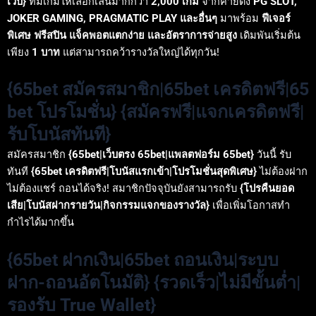
เว็บ}
ที่มีเกมให้เลือกเล่นมากกว่า
2,000 เกม
จากค่ายดัง
PG SLOT,
JOKER GAMING, PRAGMATIC PLAY และอื่นๆ
มาพร้อม
ฟีเจอร์
พิเศษ ฟรีสปิน แจ็คพอตแตกง่าย และอัตราการจ่ายสูง
เดิมพันเริ่มต้น
เพียง
1 บาท
แต่สามารถคว้ารางวัลใหญ่ได้ทุกวัน!
{65bet สมัครสมาชิก|65bet เครดิตฟรี|65
bet โปรโมชั่น} {สมัครฟรี|แจกเครดิตฟรี|
รับโบนัสทันที}
สมัครสมาชิก
{65bet|เว็บตรง 65bet|แพลตฟอร์ม 65bet}
วันนี้ รับ
ทันที
{65bet เครดิตฟรี|โบนัสแรกเข้า|โปรโมชั่นสุดพิเศษ}
ไม่ต้องฝาก
ไม่ต้องแชร์ ถอนได้จริง! สมาชิกปัจจุบันยังสามารถรับ
{โปรคืนยอด
เสีย|โบนัสฝากรายวัน|กิจกรรมแจกของรางวัล}
เพื่อเพิ่มโอกาสทำ
กำไรได้มากขึ้น
{65bet ฝากเงิน|65bet ถอนเงิน|ระบบ
ฝาก-ถอนอัตโนมัติ} {รวดเร็ว|ไม่มีขั้นต่ำ|
รองรับ True Wallet}