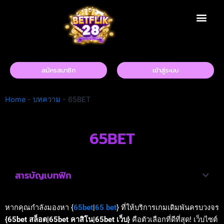
Skip
to
content
สมัครสมาชิก
เข้าสู่ระบบ
Home
-
บทความ
-
65BET
65BET
สารบัญเบทฟิก
หากคุณกำลังมองหา {
65bet
|
65 bet
} ที่ให้บริการเกมเดิมพันครบวงจร
{65bet สล็อต|65bet คาสิโน|65bet เว็บ}
คือตัวเลือกที่ดีที่สุด! เว็บไซต์